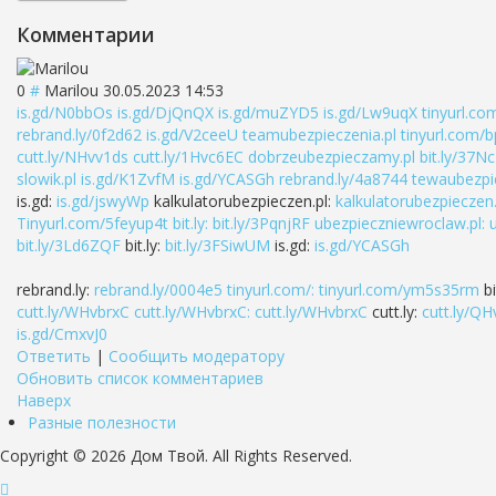
Комментарии
0
#
Marilou
30.05.2023 14:53
is.gd/N0bbOs
is.gd/DjQnQX
is.gd/muZYD5
is.gd/Lw9uqX
tinyurl.c
rebrand.ly/0f2d62
is.gd/V2ceeU
teamubezpieczenia.pl
tinyurl.com/
cutt.ly/NHvv1ds
cutt.ly/1Hvc6EC
dobrzeubezpieczamy.pl
bit.ly/37N
slowik.pl
is.gd/K1ZvfM
is.gd/YCASGh
rebrand.ly/4a8744
tewaubezpie
is.gd:
is.gd/jswyWp
kalkulatorubezpieczen.pl:
kalkulatorubezpieczen.
Tinyurl.com/5feyup4t
bit.ly:
bit.ly/3PqnjRF
ubezpieczniewroclaw.pl:
bit.ly/3Ld6ZQF
bit.ly:
bit.ly/3FSiwUM
is.gd:
is.gd/YCASGh
rebrand.ly:
rebrand.ly/0004e5
tinyurl.com/:
tinyurl.com/ym5s35rm
bi
cutt.ly/WHvbrxC
cutt.ly/WHvbrxC:
cutt.ly/WHvbrxC
cutt.ly:
cutt.ly/Q
is.gd/CmxvJ0
Ответить
|
Сообщить модератору
Обновить список комментариев
Наверх
Разные полезности
Copyright © 2026 Дом Твой. All Rights Reserved.