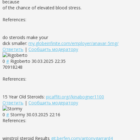
because
of the chance of elevated blood stress.
References:
do steroids make your
dick smaller:
my.globeinfinite.com/employer/anavar-5mg/
Ответить
|
Сообщить модератору
0
#
Rigoberto
30.03.2025 22:35
70918248
References:
15 Year Old Steroids:
picaffiti.org//kinabogner1100
Ответить
|
Сообщить модератору
0
#
Stormy
30.03.2025 22:16
References:
winstrol steroid Results
git.berfen.com/antonygarrard4