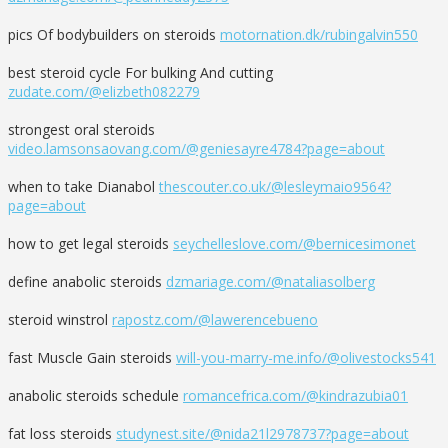
pics Of bodybuilders on steroids
motornation.dk/rubingalvin550
best steroid cycle For bulking And cutting
zudate.com/@elizbeth082279
strongest oral steroids
video.lamsonsaovang.com/@geniesayre4784?page=about
when to take Dianabol
thescouter.co.uk/@lesleymaio9564?
page=about
how to get legal steroids
seychelleslove.com/@bernicesimonet
define anabolic steroids
dzmariage.com/@nataliasolberg
steroid winstrol
rapostz.com/@lawerencebueno
fast Muscle Gain steroids
will-you-marry-me.info/@olivestocks541
anabolic steroids schedule
romancefrica.com/@kindrazubia01
fat loss steroids
studynest.site/@nida21l2978737?page=about