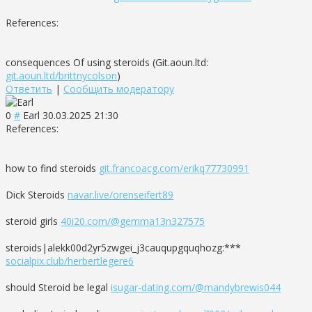
References:
consequences Of using steroids (Git.aoun.ltd:
git.aoun.ltd/brittnycolson
)
Ответить
|
Сообщить модератору
0
#
Earl
30.03.2025 21:30
References:
how to find steroids
git.francoacg.com/erikq77730991
Dick Steroids
navar.live/orenseifert89
steroid girls
40i20.com/@gemma13n327575
steroids|alekk00d2yr5zwgei_j3cauqupgquqhozg:***
socialpix.club/herbertlegere6
should Steroid be legal
isugar-dating.com/@mandybrewis044