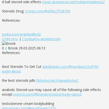
d ball steroid side effects
music.growverse.net/muhammadenos2
Steroids Drug
1coner.com/@effiecjf728799
References:
jovita.com/angeliaallie42
Ответить
|
Сообщить модератору
0
#
Brook
29.03.2025 06:13
References:
Best Steroids To Get Cut
dainiknews.com/@numbers21p976?
page=about
the best steroids pills
ifphotos.net/chaneldostie2
anabolic Steroid use may cause all of the following side effects
except
pornroi.com/@braydenonslow?page=about
testosterone cream bodybuilding
dzmariage.com/@pearlheady2375