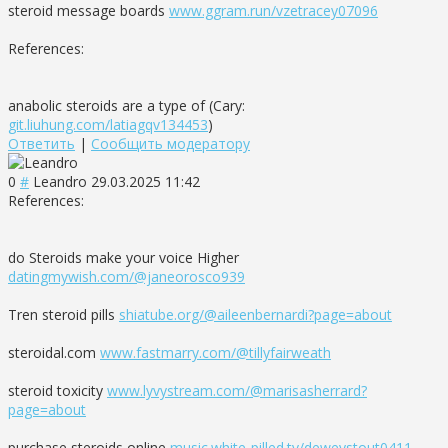
steroid message boards
www.ggram.run/vzetracey07096
References:
anabolic steroids are a type of (Cary:
git.liuhung.com/latiagqv134453
)
Ответить
|
Сообщить модератору
0
#
Leandro
29.03.2025 11:42
References:
do Steroids make your voice Higher
datingmywish.com/@janeorosco939
Tren steroid pills
shiatube.org/@aileenbernardi?page=about
steroidal.com
www.fastmarry.com/@tillyfairweath
steroid toxicity
www.lyvystream.com/@marisasherrard?
page=about
purchase steroids online
music.white-pilled.tv/deweystout0411