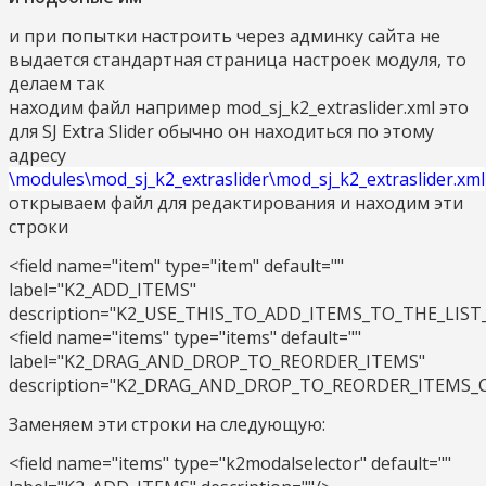
и при попытки настроить через админку сайта не
выдается стандартная страница настроек модуля, то
делаем так
находим файл например mod_sj_k2_extraslider.xml это
для SJ Extra Slider обычно он находиться по этому
адресу
\modules\mod_sj_k2_extraslider\mod_sj_k2_extraslider.xml
открываем файл для редактирования и находим эти
строки
<field name="item" type="item" default=""
label="K2_ADD_ITEMS"
description="K2_USE_THIS_TO_ADD_ITEMS_TO_THE_LIST
<field name="items" type="items" default=""
label="K2_DRAG_AND_DROP_TO_REORDER_ITEMS"
description="K2_DRAG_AND_DROP_TO_REORDER_ITEMS
Заменяем эти строки на следующую:
<field name="items" type="k2modalselector" default=""