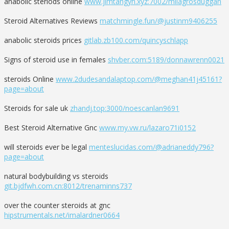
anabolic steriods online
www.jimtangyh.xyz:7002/milagrosduggan
Steroid Alternatives Reviews
matchmingle.fun/@justinm9406255
anabolic steroids prices
gitlab.zb100.com/quincyschlapp
Signs of steroid use in females
shvber.com:5189/donnawrenn0021
steroids Online
www.2dudesandalaptop.com/@meghan41j45161?
page=about
Steroids for sale uk
zhandj.top:3000/noescanlan9691
Best Steroid Alternative Gnc
www.my.vw.ru/lazaro71i0152
will steroids ever be legal
menteslucidas.com/@adrianeddy796?
page=about
natural bodybuilding vs steroids
git.bjdfwh.com.cn:8012/trenaminns737
over the counter steroids at gnc
hipstrumentals.net/imalardner0664