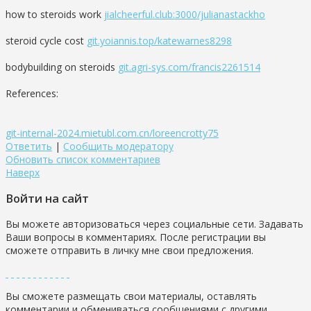
how to steroids work
jialcheerful.club:3000/julianastackho
steroid cycle cost
git.yoiannis.top/katewarnes8298
bodybuilding on steroids
git.agri-sys.com/francis2261514
References:
git-internal-2024.mietubl.com.cn/loreencrotty75
Ответить
|
Сообщить модератору
Обновить список комментариев
Наверх
Войти на сайт
Вы можете авторизоваться через социальные сети. Задавать
Ваши вопросы в комментариях. После регистрации вы
сможете отправить в личку мне свои предложения.
Вы сможете размещать свои материалы, оставлять
комментарии и обмениваться сообщениями с другими.