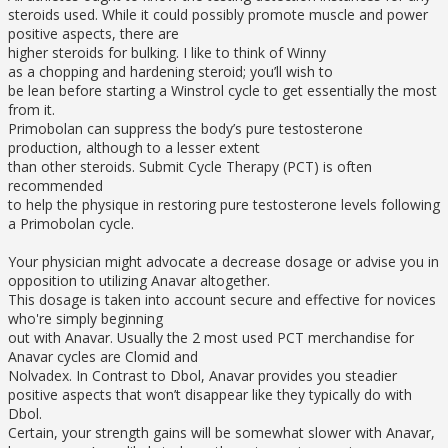
steroids used. While it could possibly promote muscle and power
positive aspects, there are
higher steroids for bulking. I like to think of Winny
as a chopping and hardening steroid; you’ll wish to
be lean before starting a Winstrol cycle to get essentially the most
from it.
Primobolan can suppress the body’s pure testosterone
production, although to a lesser extent
than other steroids. Submit Cycle Therapy (PCT) is often
recommended
to help the physique in restoring pure testosterone levels following
a Primobolan cycle.
Your physician might advocate a decrease dosage or advise you in
opposition to utilizing Anavar altogether.
This dosage is taken into account secure and effective for novices
who're simply beginning
out with Anavar. Usually the 2 most used PCT merchandise for
Anavar cycles are Clomid and
Nolvadex. In Contrast to Dbol, Anavar provides you steadier
positive aspects that won’t disappear like they typically do with
Dbol.
Certain, your strength gains will be somewhat slower with Anavar,