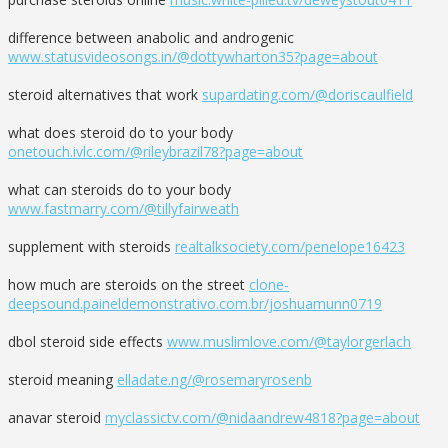
difference between anabolic and androgenic
www.statusvideosongs.in/@dottywharton35?page=about
steroid alternatives that work
supardating.com/@doriscaulfield
what does steroid do to your body
onetouch.ivlc.com/@rileybrazil78?page=about
what can steroids do to your body
www.fastmarry.com/@tillyfairweath
supplement with steroids
realtalksociety.com/penelope16423
how much are steroids on the street
clone-
deepsound.paineldemonstrativo.com.br/joshuamunn0719
dbol steroid side effects
www.muslimlove.com/@taylorgerlach
steroid meaning
elladate.ng/@rosemaryrosenb
anavar steroid
myclassictv.com/@nidaandrew4818?page=about