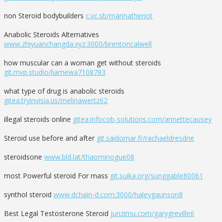
non Steroid bodybuilders
c.vc.sb/marinatheriot
Anabolic Steroids Alternatives
www.zhiyuanchangda.xyz:3000/brentoncalwell
how muscular can a woman get without steroids
git.mvp.studio/liamewa7108783
what type of drug is anabolic steroids
gitea.tryinvisia.us/melinawertz62
illegal steroids online
gitea.infocob-solutions.com/annettecausey
Steroid use before and after
git.saidomar.fr/rachaeldresdne
steroidsone
www.bld.lat/thaominogue08
most Powerful steroid For mass
git.suika.org/sunggable80061
synthol steroid
www.dchain-d.com:3000/haleygaunson8
Best Legal Testosterone Steroid
junzimu.com/garygreville6